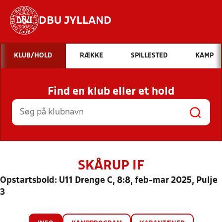
DBU JYLLAND
Hvad vil du søge efter?
KLUB/HOLD
RÆKKE
SPILLESTED
KAMP
INDHOLD OG NYHEDER
Find en klub eller et hold
STILLINGER, RESULTATER, KLUBBER OG
HOLD
SKÅRUP IF
Opstartsbold: U11 Drenge C, 8:8, feb-mar 2025, Pulje
3