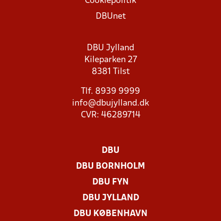
Cookiepolitik
DBUnet
DBU Jylland
Kileparken 27
8381 Tilst
Tlf. 8939 9999
info@dbujylland.dk
CVR: 46289714
DBU
DBU BORNHOLM
DBU FYN
DBU JYLLAND
DBU KØBENHAVN