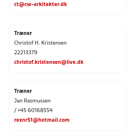
ct@cw-arkitekter.dk
Træner
Christof H. Kristensen
22213379
christof.kristensen@live.dk
Træner
Jan Rasmussen
/ +45 60168554
rexnr51@hotmail.com