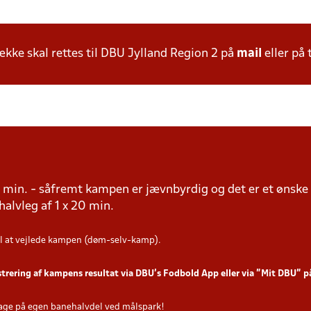
ke skal rettes til DBU Jylland Region 2 på
mail
eller på 
20 min. - såfremt kampen er jævnbyrdig og det er et ønske
. halvleg af 1 x 20 min.
l at vejlede kampen (døm-selv-kamp).
strering af kampens resultat via DBU’s Fodbold App eller via ”Mit DBU” 
age på egen banehalvdel ved målspark!