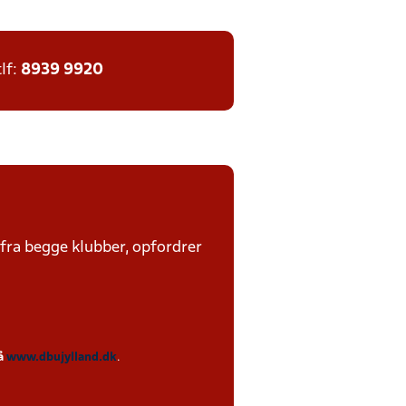
tlf:
8939 9920
 fra begge klubber, opfordrer
på
www.dbujylland.dk
.