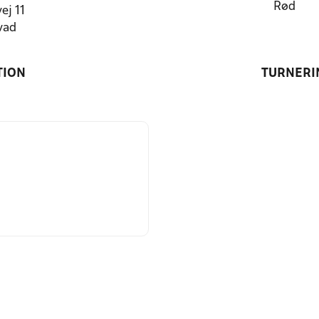
Rød
ej 11
vad
TION
TURNERI