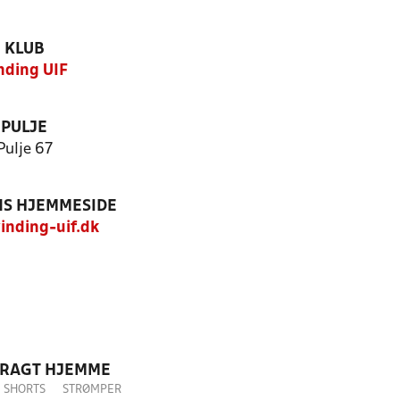
KLUB
nding UIF
PULJE
Pulje 67
S HJEMMESIDE
nding-uif.dk
DRAGT HJEMME
SHORTS
STRØMPER