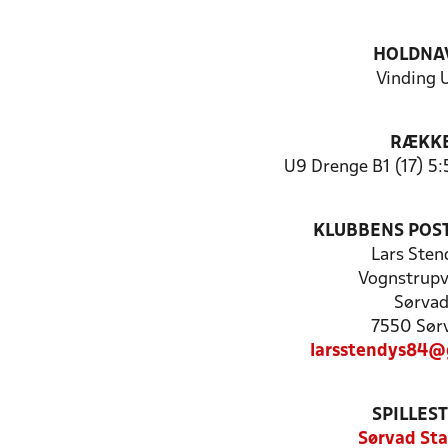
HOLDNA
Vinding 
RÆKK
U9 Drenge B1 (17) 5:
KLUBBENS POS
Lars Sten
Vognstrupv
Sørva
7550 Sør
larsstendys84@
SPILLES
Sørvad St