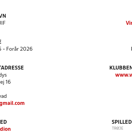
VN
UIF
Vi
E
5 - Forår 2026
TADRESSE
KLUBBEN
dys
www.vi
ej 16
d
vad
gmail.com
TED
SPILLE
TRØJE
adion