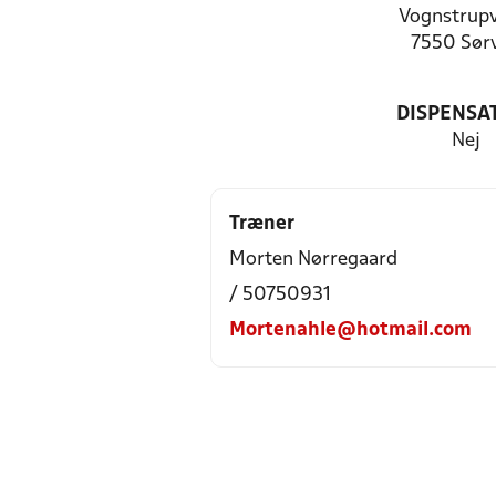
Vognstrupv
7550 Sør
DISPENSA
Nej
Træner
Morten Nørregaard
/ 50750931
Mortenahle@hotmail.com