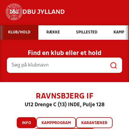
DBU JYLLAND
Hvad vil du søge efter?
KLUB/HOLD
RÆKKE
SPILLESTED
KAMP
INDHOLD OG NYHEDER
Find en klub eller et hold
STILLINGER, RESULTATER, KLUBBER OG
HOLD
RAVNSBJERG IF
U12 Drenge C (13) INDE, Pulje 128
INFO
KAMPPROGRAM
KARANTÆNER