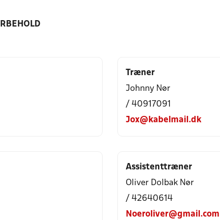
ORBEHOLD
Træner
Johnny Nør
/ 40917091
Jox@kabelmail.dk
Assistenttræner
Oliver Dolbak Nør
/ 42640614
Noeroliver@gmail.com