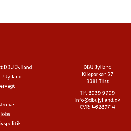
t DBU Jylland
DBU Jylland
Kileparken 27
U Jylland
8381 Tilst
rvagt
Tlf. 8939 9999
info@dbujylland.dk
sbreve
CVR: 46289714
 jobs
ivspolitik