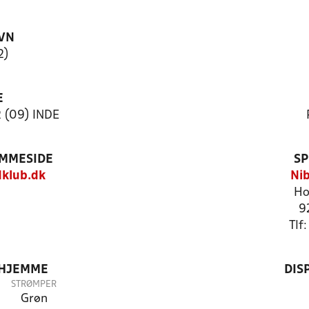
VN
2)
E
2 (09) INDE
EMMESIDE
SP
klub.dk
Nib
Ho
9
Tlf
 HJEMME
DIS
STRØMPER
Grøn