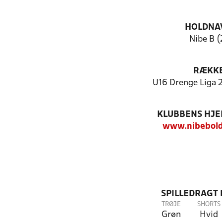
HOLDNA
Nibe B (
RÆKK
U16 Drenge Liga 
KLUBBENS HJ
www.nibebold
SPILLEDRAGT
TRØJE
SHORTS
Grøn
Hvid