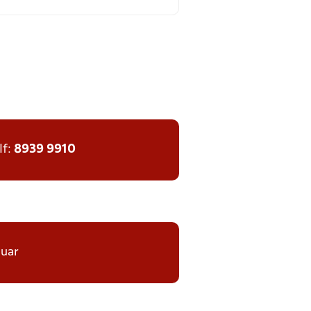
lf:
8939 9910
nuar