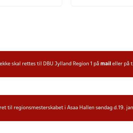
ke skal rettes til DBU Jylland Region 1 på
mail
eller på t
iceret til regionsmesterskabet i Asaa Hallen søndag d.19. ja