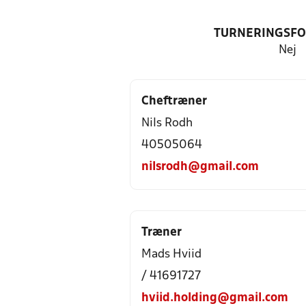
TURNERINGSF
Nej
Cheftræner
Nils Rodh
40505064
nilsrodh@gmail.com
Træner
Mads Hviid
/ 41691727
hviid.holding@gmail.com