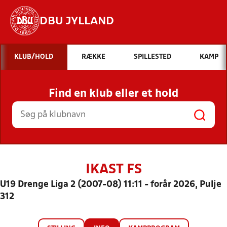
DBU JYLLAND
Hvad vil du søge efter?
KLUB/HOLD
RÆKKE
SPILLESTED
KAMP
INDHOLD OG NYHEDER
Find en klub eller et hold
STILLINGER, RESULTATER, KLUBBER OG
HOLD
IKAST FS
U19 Drenge Liga 2 (2007-08) 11:11 - forår 2026, Pulje
312