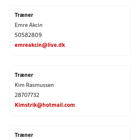
Træner
Emre Akcin
50582809
emreakcin@live.dk
Træner
Kim Rasmussen
28707732
Kimstrik@hotmail.com
Træner