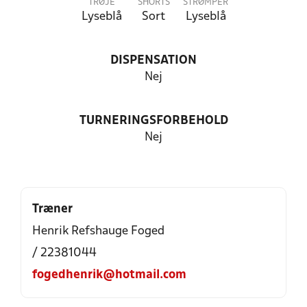
TRØJE
SHORTS
STRØMPER
Lyseblå
Sort
Lyseblå
DISPENSATION
Nej
TURNERINGSFORBEHOLD
Nej
Træner
Henrik Refshauge Foged
/ 22381044
fogedhenrik@hotmail.com