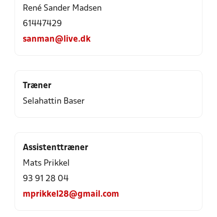
René Sander Madsen
61447429
sanman@live.dk
Træner
Selahattin Baser
Assistenttræner
Mats Prikkel
93 91 28 04
mprikkel28@gmail.com