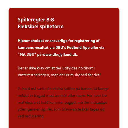
Spilleregler 8:8
Fleksibel spilleform
Hjemmeholdet er ansvarlige for registrering af
kampens resultat via DBU’s Fodbold App
eller via
”Mit DBU” på
www.dbujylland.dk
.
Der er ikke krav om at der udfyldes holdkort i
Vinterturneringen, men der er mulighed for det!
Et hold må sætte én ekstra spiller på banen, så længe
holdet er bagud med tre mål eller mere. For hver tre
mål ekstra et hold kommer bagud, må der indsættes
yderligere en spiller, som tilsvarende skal tages ud
ved reducering