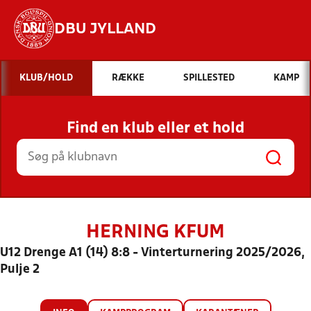
DBU JYLLAND
Hvad vil du søge efter?
KLUB/HOLD
RÆKKE
SPILLESTED
KAMP
INDHOLD OG NYHEDER
Find en klub eller et hold
STILLINGER, RESULTATER, KLUBBER OG
HOLD
HERNING KFUM
U12 Drenge A1 (14) 8:8 - Vinterturnering 2025/2026,
Pulje 2