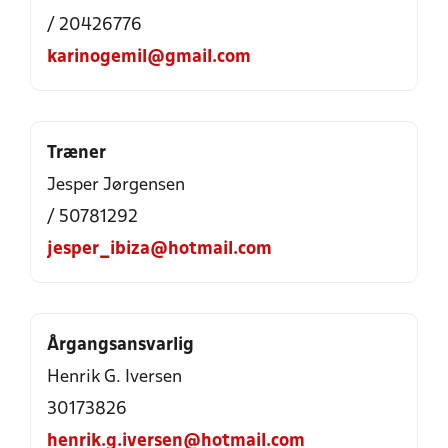
/ 20426776
karinogemil@gmail.com
Træner
Jesper Jørgensen
/ 50781292
jesper_ibiza@hotmail.com
Årgangsansvarlig
Henrik G. Iversen
30173826
henrik.g.iversen@hotmail.com