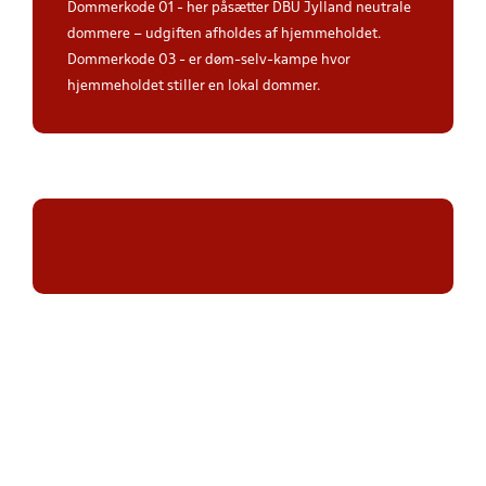
Dommerkode 01 - her påsætter DBU Jylland neutrale
dommere – udgiften afholdes af hjemmeholdet.
Dommerkode 03 - er døm-selv-kampe hvor
hjemmeholdet stiller en lokal dommer.