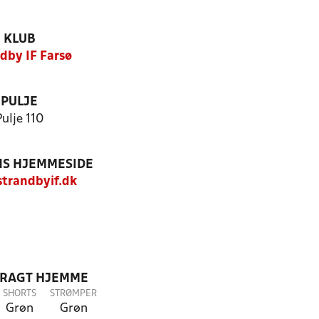
KLUB
dby IF Farsø
PULJE
Pulje 110
S HJEMMESIDE
trandbyif.dk
DRAGT HJEMME
SHORTS
STRØMPER
Grøn
Grøn