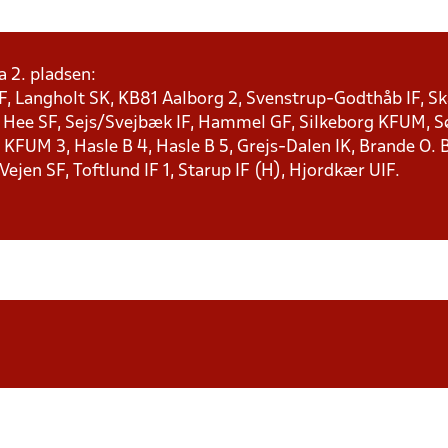
a 2. pladsen:
F, Langholt SK, KB81 Aalborg 2, Svenstrup-Godthåb IF, Ska
, Hee SF, Sejs/Svejbæk IF, Hammel GF, Silkeborg KFUM, Søf
KFUM 3, Hasle B 4, Hasle B 5, Grejs-Dalen IK, Brande O. B
 Vejen SF, Toftlund IF 1, Starup IF (H), Hjordkær UIF.