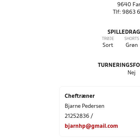
9640 Fa
Tlf: 9863 
SPILLEDRAG
TRØJE
SHORTS
Sort
Grøn
TURNERINGSF
Nej
Cheftræner
Bjarne Pedersen
21252836 /
bjarnhp@gmail.com