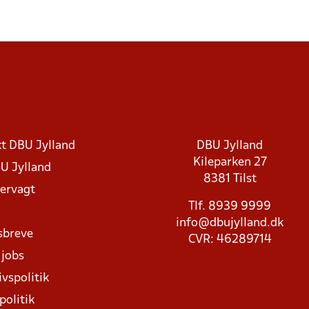
t DBU Jylland
DBU Jylland
Kileparken 27
U Jylland
8381 Tilst
rvagt
Tlf. 8939 9999
info@dbujylland.dk
sbreve
CVR: 46289714
 jobs
ivspolitik
politik