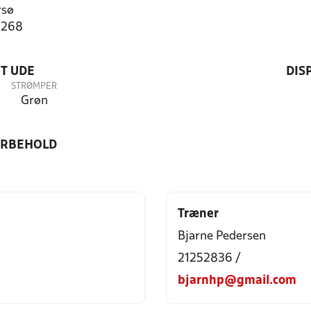
rsø
6268
T UDE
DIS
STRØMPER
Grøn
ORBEHOLD
Træner
Bjarne Pedersen
21252836 /
bjarnhp@gmail.com