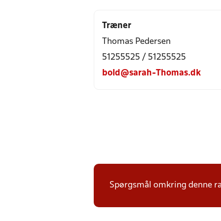
Træner
Thomas Pedersen
51255525 / 51255525
bold@sarah-Thomas.dk
Spørgsmål omkring denne ræk