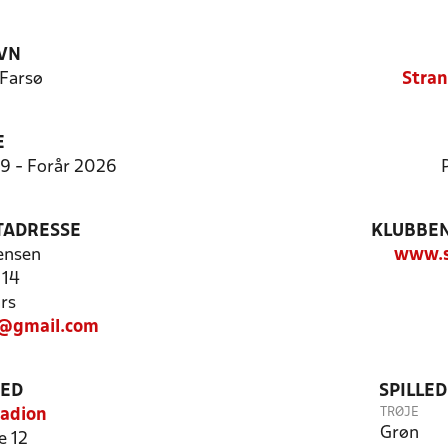
VN
 Farsø
Stran
E
9:9 - Forår 2026
TADRESSE
KLUBBEN
ensen
www.s
 14
rs
@gmail.com
TED
SPILLE
TRØJE
tadion
Grøn
e 12