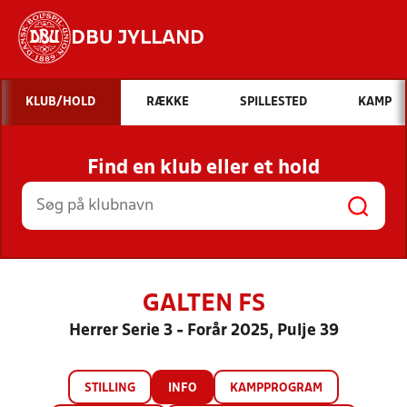
DBU JYLLAND
Hvad vil du søge efter?
KLUB/HOLD
RÆKKE
SPILLESTED
KAMP
INDHOLD OG NYHEDER
Find en klub eller et hold
STILLINGER, RESULTATER, KLUBBER OG
HOLD
GALTEN FS
Herrer Serie 3 - Forår 2025, Pulje 39
STILLING
INFO
KAMPPROGRAM