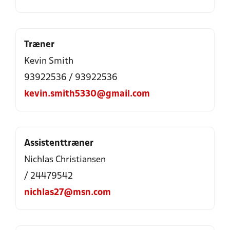
Træner
Kevin Smith
93922536 / 93922536
kevin.smith5330@gmail.com
Assistenttræner
Nichlas Christiansen
/ 24479542
nichlas27@msn.com