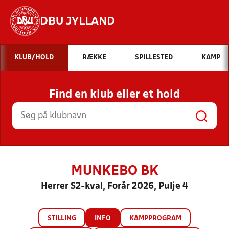
DBU JYLLAND
Hvad vil du søge efter?
KLUB/HOLD
RÆKKE
SPILLESTED
KAMP
INDHOLD OG NYHEDER
Find en klub eller et hold
STILLINGER, RESULTATER, KLUBBER OG
HOLD
MUNKEBO BK
Herrer S2-kval, Forår 2026, Pulje 4
STILLING
INFO
KAMPPROGRAM