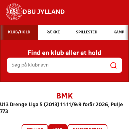
DBU JYLLAND
Hvad vil du søge efter?
KLUB/HOLD
RÆKKE
SPILLESTED
KAMP
INDHOLD OG NYHEDER
Find en klub eller et hold
STILLINGER, RESULTATER, KLUBBER OG
HOLD
BMK
U13 Drenge Liga 5 (2013) 11:11/9:9 forår 2026, Pulje
773