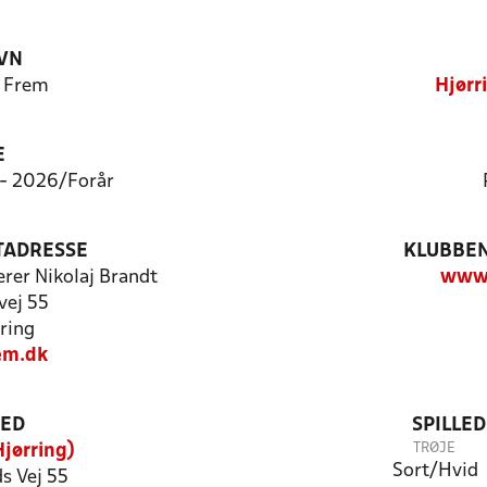
VN
K Frem
Hjørr
E
7 - 2026/Forår
TADRESSE
KLUBBEN
erer Nikolaj Brandt
www.
vej 55
ring
em.dk
TED
SPILLE
TRØJE
jørring)
Sort/Hvid
s Vej 55