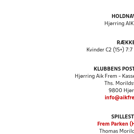
HOLDNA
Hjørring AI
RÆKK
Kvinder C2 (15+) 7:
KLUBBENS POS
Hjørring Aik Frem - Kass
Ths. Morilds
9800 Hjør
info@aikfr
SPILLES
Frem Parken (H
Thomas Morild