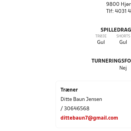
9800 Hjør
Tlf: 4031 
SPILLEDRAG
TRØJE
SHORTS
Gul
Gul
TURNERINGSF
Nej
Træner
Ditte Baun Jensen
/ 30646568
dittebaun7@gmail.com