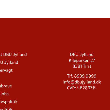
t DBU Jylland
DBU Jylland
Kileparken 27
U Jylland
8381 Tilst
rvagt
Tlf. 8939 9999
info@dbujylland.dk
sbreve
CVR: 46289714
 jobs
ivspolitik
politik