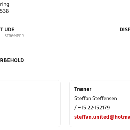
ring
4538
T UDE
DIS
STRØMPER
ORBEHOLD
Træner
Steffan Steffensen
/ +45 22452179
steffan.united@hotma