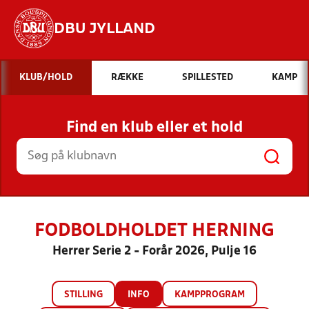
DBU JYLLAND
Hvad vil du søge efter?
KLUB/HOLD
RÆKKE
SPILLESTED
KAMP
INDHOLD OG NYHEDER
Find en klub eller et hold
STILLINGER, RESULTATER, KLUBBER OG
HOLD
FODBOLDHOLDET HERNING
Herrer Serie 2 - Forår 2026, Pulje 16
STILLING
INFO
KAMPPROGRAM