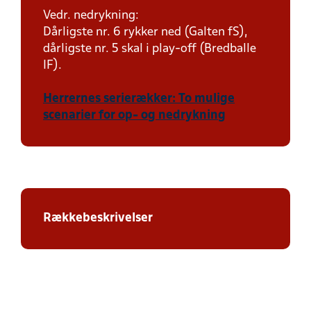
Vedr. nedrykning:
Dårligste nr. 6 rykker ned (Galten fS),
dårligste nr. 5 skal i play-off (Bredballe
IF).
Herrernes serierækker: To mulige
scenarier for op- og nedrykning
Rækkebeskrivelser