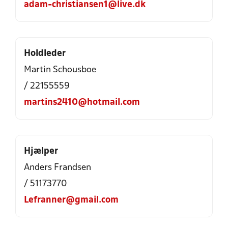
adam-christiansen1@live.dk
Holdleder
Martin Schousboe
/ 22155559
martins2410@hotmail.com
Hjælper
Anders Frandsen
/ 51173770
Lefranner@gmail.com