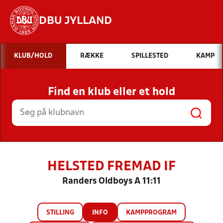
DBU JYLLAND
Hvad vil du søge efter?
KLUB/HOLD
RÆKKE
SPILLESTED
KAMP
INDHOLD OG NYHEDER
Find en klub eller et hold
STILLINGER, RESULTATER, KLUBBER OG
HOLD
HELSTED FREMAD IF
Randers Oldboys A 11:11
STILLING
INFO
KAMPPROGRAM