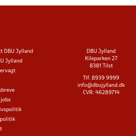
t DBU Jylland
DBU Jylland
Kileparken 27
U Jylland
8381 Tilst
rvagt
Tlf. 8939 9999
info@dbujylland.dk
sbreve
CVR: 46289714
 jobs
ivspolitik
politik
t