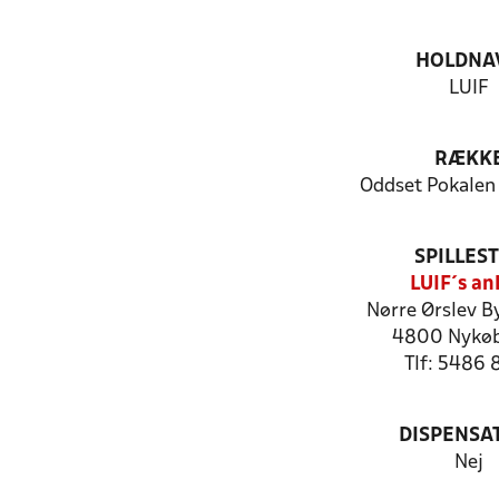
HOLDNA
LUIF
RÆKK
Oddset Pokalen
SPILLES
LUIF´s an
Nørre Ørslev B
4800 Nykøb
Tlf: 5486 
DISPENSA
Nej