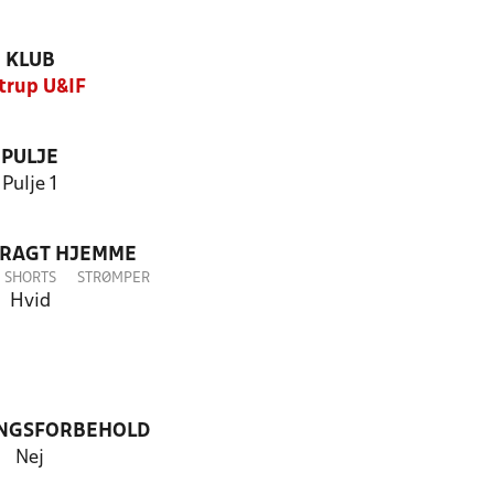
KLUB
strup U&IF
PULJE
Pulje 1
DRAGT HJEMME
SHORTS
STRØMPER
Hvid
NGSFORBEHOLD
Nej