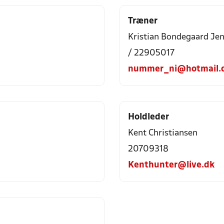
Træner
Kristian Bondegaard Je
/ 22905017
nummer_ni@hotmail.
Holdleder
Kent Christiansen
20709318
Kenthunter@live.dk