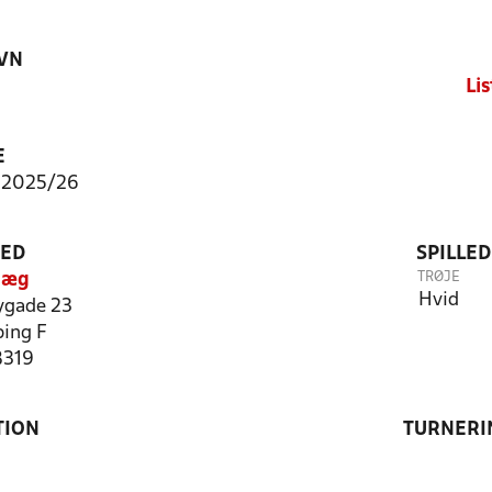
VN
Li
E
 2025/26
TED
SPILLE
TRØJE
læg
Hvid
ygade 23
ing F
8319
TION
TURNERI