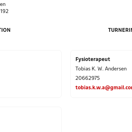
den
1192
TION
TURNERI
Fysioterapeut
Tobias K. W. Andersen
20662975
tobias.k.w.a@gmail.c