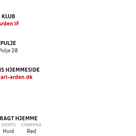
KLUB
Arden IF
PULJE
Pulje 28
S HJEMMESIDE
arl-arden.dk
DRAGT HJEMME
SHORTS
STRØMPER
Hvid
Rød