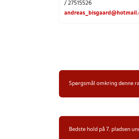
/ 27515526
andreas_bisgaard@hotmail
Spørgsmål omkring denne ræk
Bedste hold på 7. pladsen und