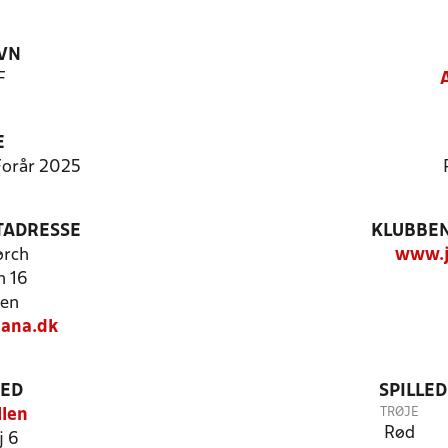
VN
F
E
 Forår 2025
TADRESSE
KLUBBEN
ørch
www.j
n 16
den
nana.dk
TED
SPILLE
TRØJE
llen
Rød
j 6