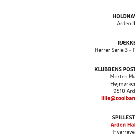
HOLDNA
Arden I
RÆKK
Herrer Serie 3 -
KLUBBENS POS
Morten M
Højmarke
9510 Ar
lille@coolba
SPILLES
Arden Ha
Hvarreve