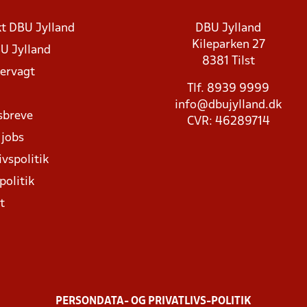
t DBU Jylland
DBU Jylland
Kileparken 27
U Jylland
8381 Tilst
rvagt
Tlf. 8939 9999
info@dbujylland.dk
sbreve
CVR: 46289714
 jobs
ivspolitik
politik
t
PERSONDATA- OG PRIVATLIVS-POLITIK