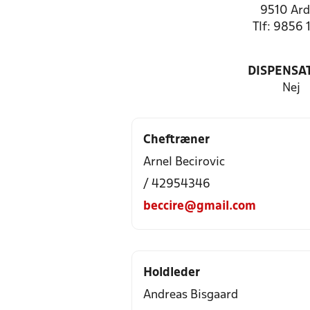
9510 Ar
Tlf: 9856 
DISPENSA
Nej
Cheftræner
Arnel Becirovic
/ 42954346
beccire@gmail.com
Holdleder
Andreas Bisgaard