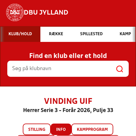
DBU JYLLAND
Hvad vil du søge efter?
KLUB/HOLD
RÆKKE
SPILLESTED
KAMP
INDHOLD OG NYHEDER
Find en klub eller et hold
STILLINGER, RESULTATER, KLUBBER OG
HOLD
VINDING UIF
Herrer Serie 3 - Forår 2026, Pulje 33
STILLING
INFO
KAMPPROGRAM