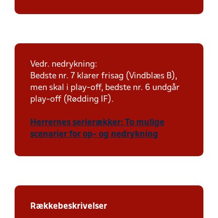
Vedr. nedrykning:
Bedste nr. 7 klarer frisag (Vindblæs B),
men skal i play-off, bedste nr. 6 undgår
play-off (Rødding IF).
Herrernes serierækker: To mulige
scenarier for op- og nedrykning
Rækkebeskrivelser