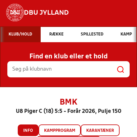
DBU JYLLAND
Hvad vil du søge efter?
KLUB/HOLD
RÆKKE
SPILLESTED
KAMP
INDHOLD OG NYHEDER
Find en klub eller et hold
STILLINGER, RESULTATER, KLUBBER OG
HOLD
BMK
U8 Piger C (18) 5:5 - Forår 2026, Pulje 150
INFO
KAMPPROGRAM
KARANTÆNER