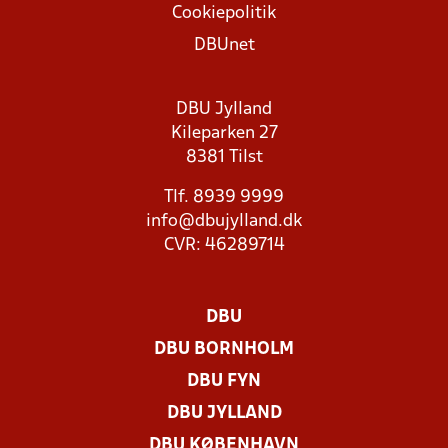
Cookiepolitik
DBUnet
DBU Jylland
Kileparken 27
8381 Tilst
Tlf. 8939 9999
info@dbujylland.dk
CVR: 46289714
DBU
DBU BORNHOLM
DBU FYN
DBU JYLLAND
DBU KØBENHAVN