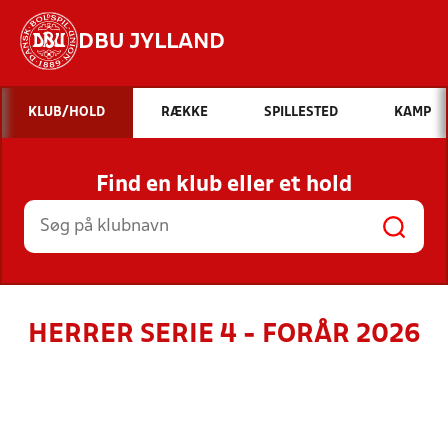
DBU JYLLAND
Hvad vil du søge efter?
KLUB/HOLD
RÆKKE
SPILLESTED
KAMP
INDHOLD OG NYHEDER
Find en klub eller et hold
STILLINGER, RESULTATER, KLUBBER OG
HOLD
HERRER SERIE 4 - FORÅR 2026