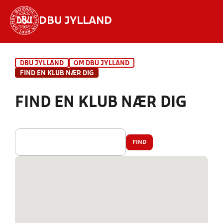
DBU JYLLAND
Hvad vil du søge efter?
DBU JYLLAND
OM DBU JYLLAND
INDHOLD OG NYHEDER
FIND EN KLUB NÆR DIG
STILLINGER, RESULTATER, KLUBBER OG
FIND EN KLUB NÆR DIG
HOLD