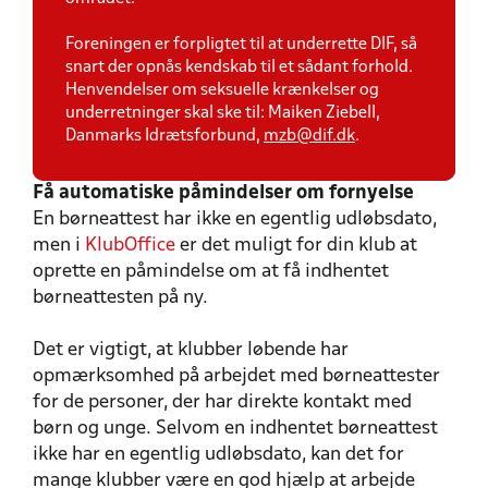
Foreningen er forpligtet til at underrette DIF, så
snart der opnås kendskab til et sådant forhold.
Henvendelser om seksuelle krænkelser og
underretninger skal ske til: Maiken Ziebell,
Danmarks Idrætsforbund,
mzb@dif.dk
.
Få automatiske påmindelser om fornyelse
En børneattest har ikke en egentlig udløbsdato,
men i
KlubOffice
er det muligt for din klub at
oprette en påmindelse om at få indhentet
børneattesten på ny.
Det er vigtigt, at klubber løbende har
opmærksomhed på arbejdet med børneattester
for de personer, der har direkte kontakt med
børn og unge. Selvom en indhentet børneattest
ikke har en egentlig udløbsdato, kan det for
mange klubber være en god hjælp at arbejde