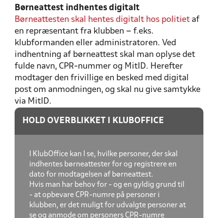
Børneattest indhentes digitalt
Børneattesten skal hentes digitalt hos politiet
af
en repræsentant fra klubben – f.eks.
klubformanden eller administratoren. Ved
indhentning af børneattest skal man oplyse det
fulde navn, CPR-nummer og MitID. Herefter
modtager den frivillige en besked med digital
post om anmodningen, og skal nu give samtykke
via MitID.
HOLD OVERBLIKKET I KLUBOFFICE
I KlubOffice kan I se, hvilke personer, der skal
indhentes børneattester for og registrere en
dato for modtagelsen af børneattest.
Hvis man har behov for - og en gyldig grund til
- at opbevare CPR-numre på personer i
klubben, er det muligt for udvalgte personer at
se og anmode om personers CPR-numre