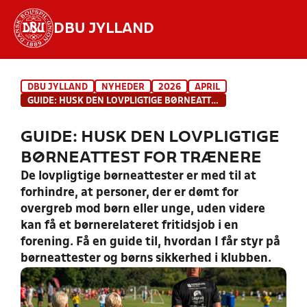
DBU JYLLAND
Hvad vil du søge efter?
DBU JYLLAND
NYHEDER
2026
APRIL
INDHOLD OG NYHEDER
GUIDE: HUSK DEN LOVPLIGTIGE BØRNEATTEST FOR TRÆNERE
STILLINGER, RESULTATER, KLUBBER OG
GUIDE: HUSK DEN LOVPLIGTIGE
HOLD
BØRNEATTEST FOR TRÆNERE
De lovpligtige børneattester er med til at
forhindre, at personer, der er dømt for
overgreb mod børn eller unge, uden videre
kan få et børnerelateret fritidsjob i en
forening. Få en guide til, hvordan I får styr på
børneattester og børns sikkerhed i klubben.