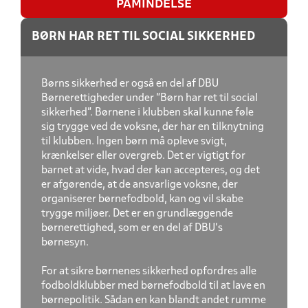
PÅMINDELSE
BØRN HAR RET TIL SOCIAL SIKKERHED
Børns sikkerhed er også en del af DBU
Børnerettigheder under ”Børn har ret til social
sikkerhed”. Børnene i klubben skal kunne føle
sig trygge ved de voksne, der har en tilknytning
til klubben. Ingen børn må opleve svigt,
krænkelser eller overgreb. Det er vigtigt for
barnet at vide, hvad der kan accepteres, og det
er afgørende, at de ansvar­lige voksne, der
organiserer børnefodbold, kan og vil skabe
trygge miljøer. Det er en grundlæggende
børnerettighed, som er en del af DBU’s
børnesyn.
For at sikre børnenes sikkerhed opfordres alle
fodboldklubber med børnefodbold til at lave en
børnepolitik. Sådan en kan blandt andet rumme