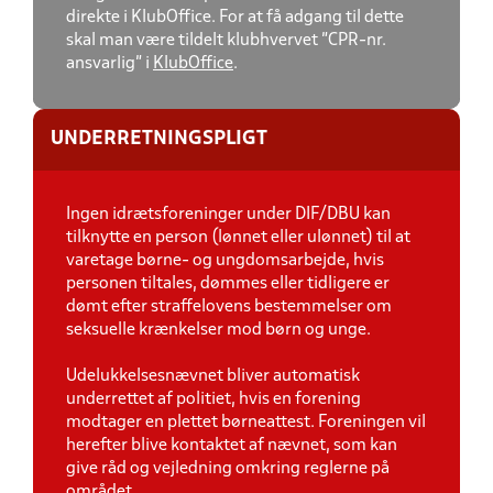
direkte i KlubOffice. For at få adgang til dette
skal man være tildelt klubhvervet "CPR-nr.
ansvarlig" i
KlubOffice
.
UNDERRETNINGSPLIGT
Ingen idrætsforeninger under DIF/DBU kan
tilknytte en person (lønnet eller ulønnet) til at
varetage børne- og ungdomsarbejde, hvis
personen tiltales, dømmes eller tidligere er
dømt efter straffelovens bestemmelser om
seksuelle krænkelser mod børn og unge.
Udelukkelsesnævnet bliver automatisk
underrettet af politiet, hvis en forening
modtager en plettet børneattest. Foreningen vil
herefter blive kontaktet af nævnet, som kan
give råd og vejledning omkring reglerne på
området.