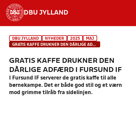
DBU JYLLAND
Hvad vil du søge efter?
DBU JYLLAND
NYHEDER
2025
MAJ
INDHOLD OG NYHEDER
GRATIS KAFFE DRUKNER DEN DÅRLIGE ADFÆRD I FURSUND IF
STILLINGER, RESULTATER, KLUBBER OG
GRATIS KAFFE DRUKNER DEN
HOLD
DÅRLIGE ADFÆRD I FURSUND IF
I Fursund IF serverer de gratis kaffe til alle
børnekampe. Det er både god stil og et værn
mod grimme tilråb fra sidelinjen.