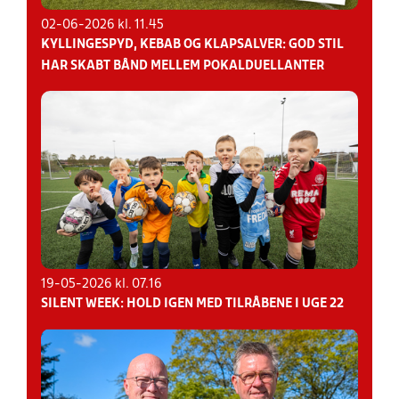
02-06-2026 kl. 11.45
KYLLINGESPYD, KEBAB OG KLAPSALVER: GOD STIL
HAR SKABT BÅND MELLEM POKALDUELLANTER
19-05-2026 kl. 07.16
SILENT WEEK: HOLD IGEN MED TILRÅBENE I UGE 22