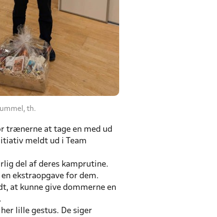
Hummel, th.
for trænerne at tage en med ud
itiativ meldt ud i Team
urlig del af deres kamprutine.
e en ekstraopgave for dem.
fedt, at kunne give dommerne en
.
er lille gestus. De siger