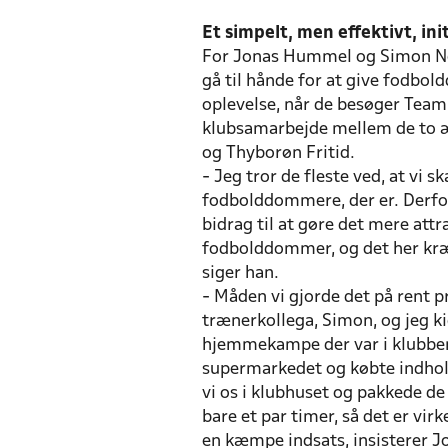
Et simpelt, men effektivt, ini
For Jonas Hummel og Simon Nee
gå til hånde for at give fodbo
oplevelse, når de besøger Team
klubsamarbejde mellem de to æ
og Thyborøn Fritid.
- Jeg tror de fleste ved, at vi s
fodbolddommere, der er. Derfor v
bidrag til at gøre det mere attr
fodbolddommer, og det her kræve
siger han.
- Måden vi gjorde det på rent pr
trænerkollega, Simon, og jeg k
hjemmekampe der var i klubben 
supermarkedet og købte indholde
vi os i klubhuset og pakkede de
bare et par timer, så det er vir
en kæmpe indsats, insisterer 