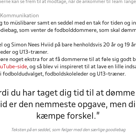
rne kan se frem til at modtage, når de ankommer til Team Tang
nd Kommunikation
g to müslibarer samt en seddel med en tak for tiden og i
goodiebag, som venter de fodbolddommere, som skal dø
l og Simon Nees Hviid på bare henholdsvis 20 år og 19 år
leder og U13-træner.
gøre noget ekstra for at få dommerne til at føle sig godt
ouTube-side
, og så blev vi inspireret til at lave en lille i
fodboldudvalget, fodboldskoleleder og U13-træner.
rdi du har taget dig tid til at dømm
ltid er den nemmeste opgave, men di
kæmpe forskel.”
Teksten på en seddel, som følger med den særlige goodiebag