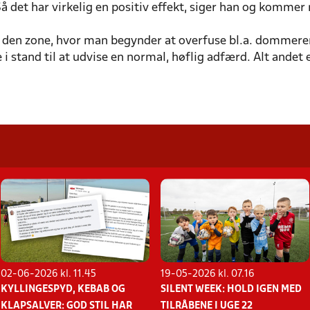
Så det har virkelig en positiv effekt, siger han og kommer 
 den zone, hvor man begynder at overfuse bl.a. dommere
i stand til at udvise en normal, høflig adfærd. Alt andet er
02-06-2026 kl. 11.45
19-05-2026 kl. 07.16
KYLLINGESPYD, KEBAB OG
SILENT WEEK: HOLD IGEN MED
KLAPSALVER: GOD STIL HAR
TILRÅBENE I UGE 22