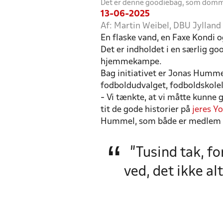
Det er denne goodiebag, som domme
13-06-2025
Af: Martin Weibel, DBU Jylla
En flaske vand, en Faxe Kondi o
Det er indholdet i en særlig 
hjemmekampe.
Bag initiativet er Jonas Humme
fodboldudvalget, fodboldskole
- Vi tænkte, at vi måtte kunne 
tit de gode historier på
jeres Y
Hummel, som både er medlem i 
”Tusind tak, fo
ved, det ikke a