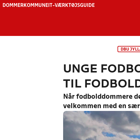
DOMMER
KOMMUNE
IT-VÆRKTØJSGUIDE
DBU JYL
UNGE FODBO
TIL FODBO
Når fodbolddommere d
velkommen med en særlig