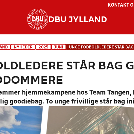
KONTAKT O
DBU JYLLAND
LAND
NYHEDER
2025
JUNI
LDLEDERE STÅR BAG 
LDDOMMERE
ømmer hjemmekampene hos Team Tangen, bl
 goodiebag. To unge frivillige står bag ini