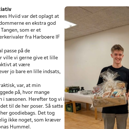
tiativ
s Hviid var det oplagt at
lddommerne en ekstra god
 Tangen, som er et
rkerivaler fra Harboøre IF
kal passe på de
ille vi gerne give et lille
aktivt at være
r jo bare en lille indsats,
aktisk, var, at min
iggede på, hvor mange
i sæsonen. Herefter tog vi i
t til de her poser. Så satte
 her goodiebags. Det tog
kelig ikke noget, som kræver
Jonas Hummel.