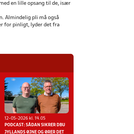
med en lille opsang til de, især
n. Almindelig pli må også
 for pinligt, lyder det fra
12-05-2026 kl. 14.05
PODCAST: SÅDAN SIKRER DBU
JYLLANDS ØJNE OG ØRER DET