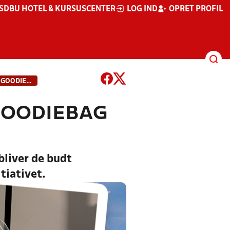
S
DBU HOTEL & KURSUSCENTER
LOG IND
OPRET PROFIL
UNGE FODBOLDLEDERE STÅR BAG GOODIEBAG TIL FODBOLDDOMMERE
GOODIEBAG
iver de budt
tiativet.