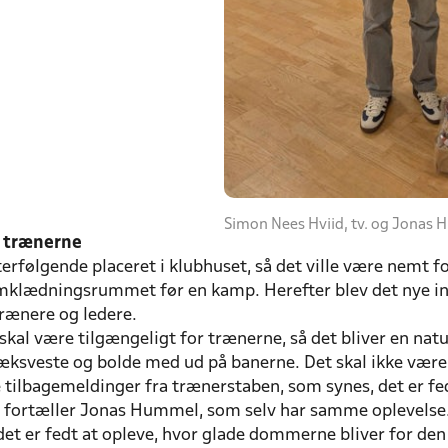
Simon Nees Hviid, tv. og Jonas 
r trænerne
erfølgende placeret i klubhuset, så det ville være nemt 
omklædningsrummet før en kamp. Herefter blev det nye in
rænere og ledere.
 skal være tilgængeligt for trænerne, så det bliver en nat
ræksveste og bolde med ud på banerne. Det skal ikke vær
ive tilbagemeldinger fra trænerstaben, som synes, det er 
, fortæller Jonas Hummel, som selv har samme oplevelse
det er fedt at opleve, hvor glade dommerne bliver for den h