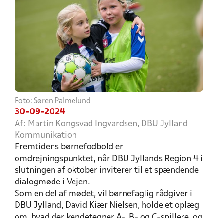
Foto: Søren Palmelund
30-09-2024
Af: Martin Kongsvad Ingvardsen, DBU Jylland
Kommunikation
Fremtidens børnefodbold er
omdrejningspunktet, når DBU Jyllands Region 4 i
slutningen af oktober inviterer til et spændende
dialogmøde i Vejen.
Som en del af mødet, vil børnefaglig rådgiver i
DBU Jylland, David Kiær Nielsen, holde et oplæg
om, hvad der kendetegner A-, B- og C-spillere, og