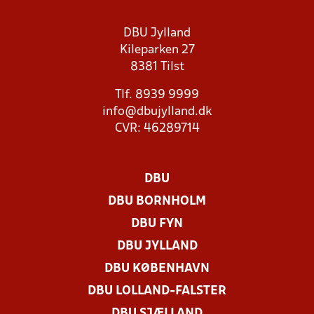
DBU Jylland
Kileparken 27
8381 Tilst
Tlf. 8939 9999
info@dbujylland.dk
CVR: 46289714
DBU
DBU BORNHOLM
DBU FYN
DBU JYLLAND
DBU KØBENHAVN
DBU LOLLAND-FALSTER
DBU SJÆLLAND