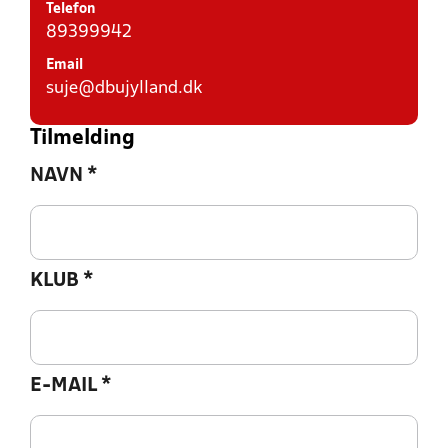
Telefon
89399942
Email
suje@dbujylland.dk
Tilmelding
NAVN
*
KLUB
*
E-MAIL
*