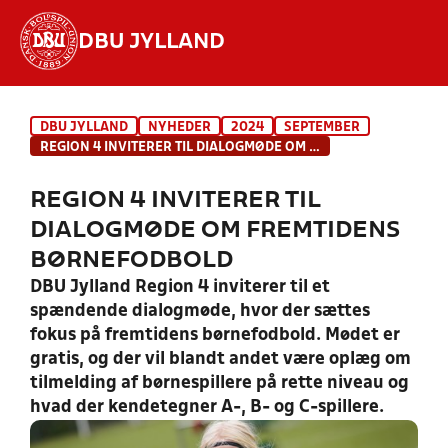
DBU JYLLAND
Hvad vil du søge efter?
DBU JYLLAND
NYHEDER
2024
SEPTEMBER
INDHOLD OG NYHEDER
REGION 4 INVITERER TIL DIALOGMØDE OM FREMTIDENS BØRNEFODBOLD
STILLINGER, RESULTATER, KLUBBER OG
REGION 4 INVITERER TIL
HOLD
DIALOGMØDE OM FREMTIDENS
BØRNEFODBOLD
DBU Jylland Region 4 inviterer til et
spændende dialogmøde, hvor der sættes
fokus på fremtidens børnefodbold. Mødet er
gratis, og der vil blandt andet være oplæg om
tilmelding af børnespillere på rette niveau og
hvad der kendetegner A-, B- og C-spillere.