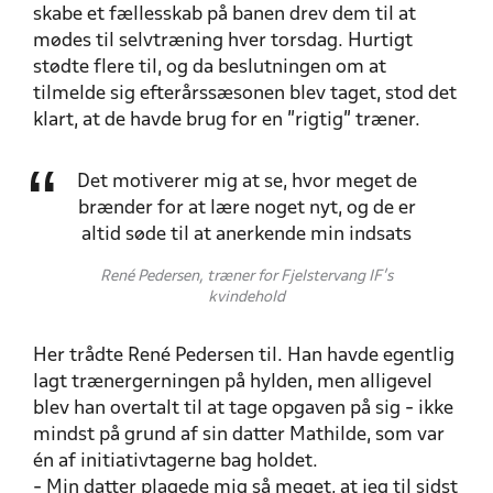
skabe et fællesskab på banen drev dem til at
mødes til selvtræning hver torsdag. Hurtigt
stødte flere til, og da beslutningen om at
tilmelde sig efterårssæsonen blev taget, stod det
klart, at de havde brug for en "rigtig" træner.
Det motiverer mig at se, hvor meget de
brænder for at lære noget nyt, og de er
altid søde til at anerkende min indsats
René Pedersen, træner for Fjelstervang IF's
kvindehold
Her trådte René Pedersen til. Han havde egentlig
lagt trænergerningen på hylden, men alligevel
blev han overtalt til at tage opgaven på sig - ikke
mindst på grund af sin datter Mathilde, som var
én af initiativtagerne bag holdet.
- Min datter plagede mig så meget, at jeg til sidst