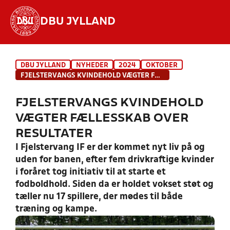
DBU JYLLAND
Hvad vil du søge efter?
DBU JYLLAND
NYHEDER
2024
OKTOBER
INDHOLD OG NYHEDER
FJELSTERVANGS KVINDEHOLD VÆGTER FÆLLESSKAB OVER RESULTATER
STILLINGER, RESULTATER, KLUBBER OG
FJELSTERVANGS KVINDEHOLD
HOLD
VÆGTER FÆLLESSKAB OVER
RESULTATER
I Fjelstervang IF er der kommet nyt liv på og
uden for banen, efter fem drivkraftige kvinder
i foråret tog initiativ til at starte et
fodboldhold. Siden da er holdet vokset støt og
tæller nu 17 spillere, der mødes til både
træning og kampe.