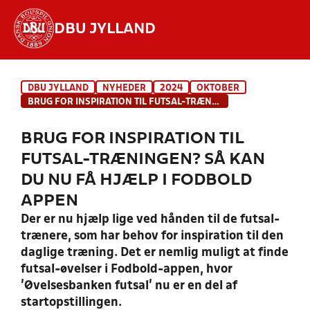
DBU JYLLAND
Hvad vil du søge efter?
DBU JYLLAND
NYHEDER
2024
OKTOBER
INDHOLD OG NYHEDER
BRUG FOR INSPIRATION TIL FUTSAL-TRÆNINGEN? SÅ KAN DU NU FÅ HJÆLP I FODBOLD APPEN
STILLINGER, RESULTATER, KLUBBER OG
BRUG FOR INSPIRATION TIL
HOLD
FUTSAL-TRÆNINGEN? SÅ KAN
DU NU FÅ HJÆLP I FODBOLD
APPEN
Der er nu hjælp lige ved hånden til de futsal-
trænere, som har behov for inspiration til den
daglige træning. Det er nemlig muligt at finde
futsal-øvelser i Fodbold-appen, hvor
’Øvelsesbanken futsal’ nu er en del af
startopstillingen.