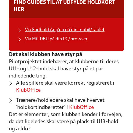
FIND GUIDES TIL AT UDFYLDE HOLDKORT
HER
Via Fodbold App'en på din mobil/tablet
Via Mit DBU på din PC/browser
Det skal klubben have styr på
Pilotprojektet indebærer, at klubberne til deres
U11- og U12-hold skal have styr på et par
indledende ting:
Alle spillere skal være korrekt registreret i
KlubOffice
Trænere/holdledere skal have hvervet
'holdkortindberetter' i
KlubOffice
Det er elementer, som klubben kender i forvejen,
da det ligeledes skal være på plads til U13-hold
og ældre.