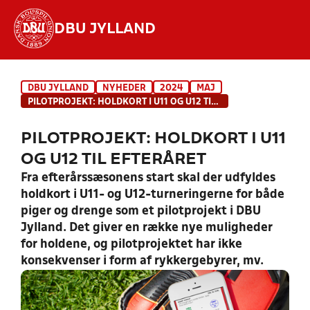
DBU JYLLAND
Hvad vil du søge efter?
DBU JYLLAND
NYHEDER
2024
MAJ
INDHOLD OG NYHEDER
PILOTPROJEKT: HOLDKORT I U11 OG U12 TIL EFTERÅRET
STILLINGER, RESULTATER, KLUBBER OG
PILOTPROJEKT: HOLDKORT I U11
HOLD
OG U12 TIL EFTERÅRET
Fra efterårssæsonens start skal der udfyldes
holdkort i U11- og U12-turneringerne for både
piger og drenge som et pilotprojekt i DBU
Jylland. Det giver en række nye muligheder
for holdene, og pilotprojektet har ikke
konsekvenser i form af rykkergebyrer, mv.