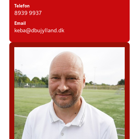
Telefon
8939 9937
Email
keba@dbujylland.dk