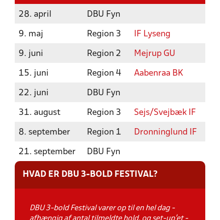
28. april
DBU Fyn
9. maj
Region 3
IF Lyseng
9. juni
Region 2
Mejrup GU
15. juni
Region 4
Aabenraa BK
22. juni
DBU Fyn
31. august
Region 3
Sejs/Svejbæk IF
8. september
Region 1
Dronninglund IF
21. september
DBU Fyn
HVAD ER DBU 3-BOLD FESTIVAL?
DBU 3-bold Festival varer op til en hel dag -
afhængig af antal tilmeldte hold, og set-up’et -