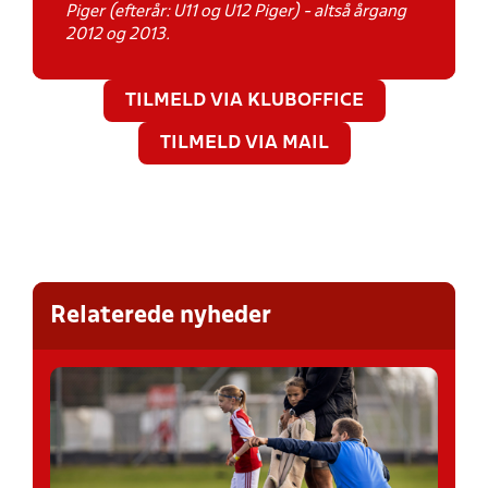
Piger (efterår: U11 og U12 Piger) - altså årgang
2012 og 2013.
TILMELD VIA KLUBOFFICE
TILMELD VIA MAIL
Relaterede nyheder