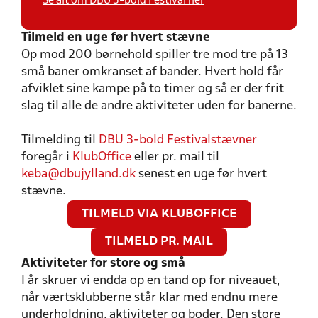
Se alt om DBU 3-bold Festival her
Tilmeld en uge før hvert stævne
Op mod 200 børnehold spiller tre mod tre på 13
små baner omkranset af bander. Hvert hold får
afviklet sine kampe på to timer og så er der frit
slag til alle de andre aktiviteter uden for banerne.
Tilmelding til
DBU 3-bold Festivalstævner
foregår i
KlubOffice
eller pr. mail til
keba@dbujylland.dk
senest en uge før hvert
stævne.
TILMELD VIA KLUBOFFICE
TILMELD PR. MAIL
Aktiviteter for store og små
I år skruer vi endda op en tand op for niveauet,
når værtsklubberne står klar med endnu mere
underholdning, aktiviteter og boder. Den store