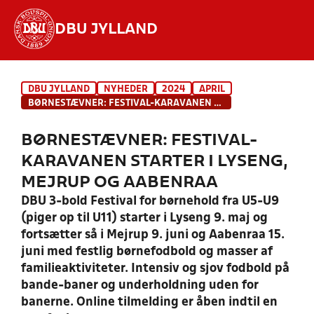
DBU JYLLAND
Hvad vil du søge efter?
DBU JYLLAND
NYHEDER
2024
APRIL
INDHOLD OG NYHEDER
BØRNESTÆVNER: FESTIVAL-KARAVANEN STARTER I LYSENG, MEJRUP OG AABENRAA
STILLINGER, RESULTATER, KLUBBER OG
BØRNESTÆVNER: FESTIVAL-
HOLD
KARAVANEN STARTER I LYSENG,
MEJRUP OG AABENRAA
DBU 3-bold Festival for børnehold fra U5-U9
(piger op til U11) starter i Lyseng 9. maj og
fortsætter så i Mejrup 9. juni og Aabenraa 15.
juni med festlig børnefodbold og masser af
familieaktiviteter. Intensiv og sjov fodbold på
bande-baner og underholdning uden for
banerne. Online tilmelding er åben indtil en