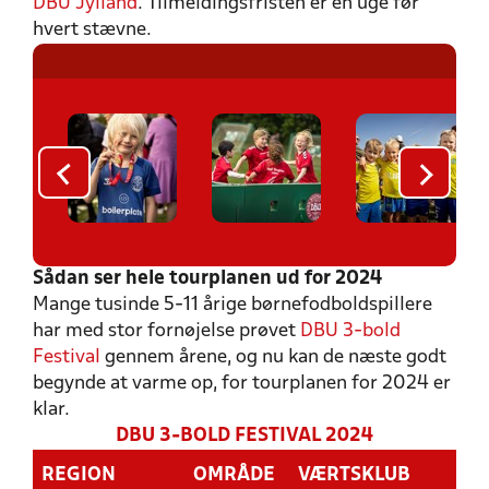
DBU Jylland
. Tilmeldingsfristen er en uge før
hvert stævne.
Sådan ser hele tourplanen ud for 2024
Mange tusinde 5-11 årige børnefodboldspillere
har med stor fornøjelse prøvet
DBU 3-bold
Festival
gennem årene, og nu kan de næste godt
begynde at varme op, for tourplanen for 2024 er
klar.
DBU 3-BOLD FESTIVAL 2024
REGION
OMRÅDE
VÆRTSKLUB