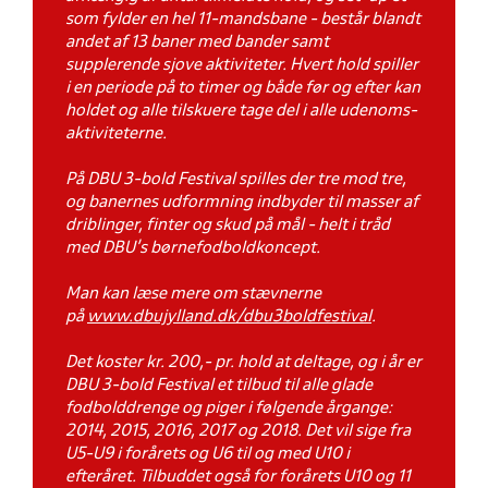
som fylder en hel 11-mandsbane - består blandt
andet af 13 baner med bander samt
supplerende sjove aktiviteter. Hvert hold spiller
i en periode på to timer og både før og efter kan
holdet og alle tilskuere tage del i alle udenoms-
aktiviteterne.
På DBU 3-bold Festival spilles der tre mod tre,
og banernes udformning indbyder til masser af
driblinger, finter og skud på mål - helt i tråd
med DBU's børnefodboldkoncept.
Man kan læse mere om stævnerne
på
www.dbujylland.dk/dbu3boldfestival
.
Det koster kr. 200,- pr. hold at deltage, og i år er
DBU 3-bold Festival et tilbud til alle glade
fodbolddrenge og piger i følgende årgange:
2014, 2015, 2016, 2017 og 2018. Det vil sige fra
U5-U9 i forårets og U6 til og med U10 i
efteråret. Tilbuddet også for forårets U10 og 11