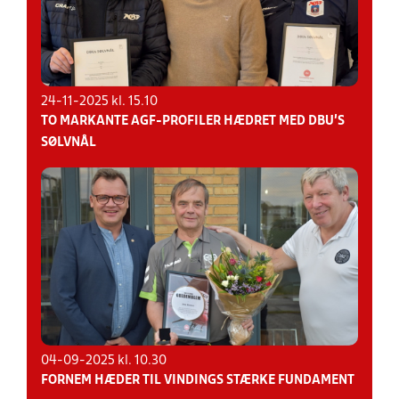
24-11-2025 kl. 15.10
TO MARKANTE AGF-PROFILER HÆDRET MED DBU’S
SØLVNÅL
04-09-2025 kl. 10.30
FORNEM HÆDER TIL VINDINGS STÆRKE FUNDAMENT