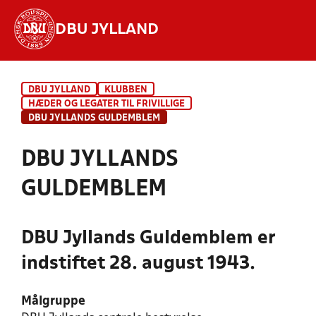
DBU JYLLAND
Hvad vil du søge efter?
DBU JYLLAND
KLUBBEN
INDHOLD OG NYHEDER
HÆDER OG LEGATER TIL FRIVILLIGE
DBU JYLLANDS GULDEMBLEM
STILLINGER, RESULTATER, KLUBBER OG
HOLD
DBU JYLLANDS
GULDEMBLEM
DBU Jyllands Guldemblem er
indstiftet 28. august 1943.
Målgruppe