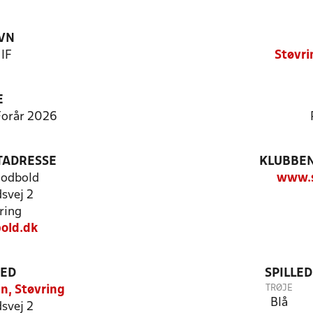
VN
 IF
Støvri
E
 Forår 2026
TADRESSE
KLUBBEN
 Fodbold
www.s
dsvej 2
ring
old.dk
TED
SPILLE
TRØJE
n, Støvring
Blå
dsvej 2