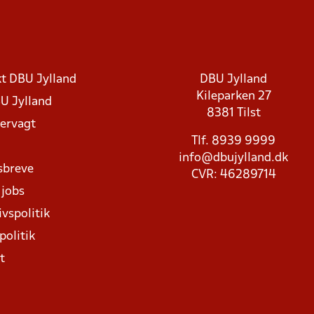
t DBU Jylland
DBU Jylland
Kileparken 27
U Jylland
8381 Tilst
rvagt
Tlf. 8939 9999
info@dbujylland.dk
sbreve
CVR: 46289714
 jobs
ivspolitik
politik
t