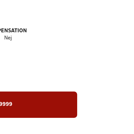
PENSATION
Nej
 9999