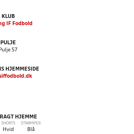
KLUB
ng IF Fodbold
PULJE
Pulje 57
S HJEMMESIDE
iffodbold.dk
DRAGT HJEMME
SHORTS
STRØMPER
Hvid
Blå