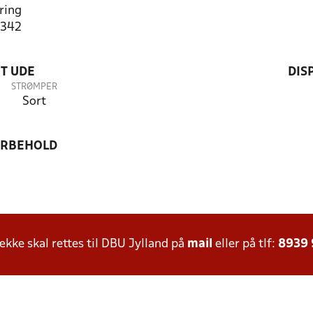
ring
3342
T UDE
DIS
STRØMPER
Sort
ORBEHOLD
ke skal rettes til DBU Jylland på
mail
eller på tlf:
8939