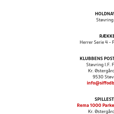
HOLDNA
Støvring
RÆKK
Herrer Serie 4 -
KLUBBENS POS
Støvring I.F.
Kr. Østergår
9530 Støv
info@siffodb
SPILLES
Rema 1000 Parke
Kr. Østergår