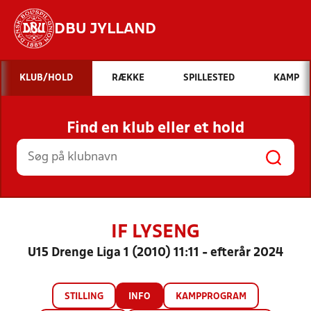
DBU JYLLAND
Hvad vil du søge efter?
KLUB/HOLD
RÆKKE
SPILLESTED
KAMP
INDHOLD OG NYHEDER
Find en klub eller et hold
STILLINGER, RESULTATER, KLUBBER OG
HOLD
IF LYSENG
U15 Drenge Liga 1 (2010) 11:11 - efterår 2024
STILLING
INFO
KAMPPROGRAM