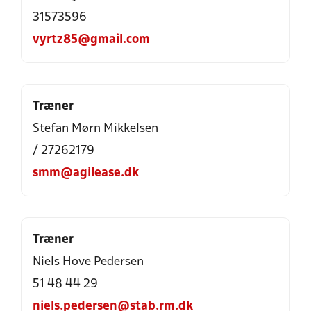
31573596
vyrtz85@gmail.com
Træner
Stefan Mørn Mikkelsen
/ 27262179
smm@agilease.dk
Træner
Niels Hove Pedersen
51 48 44 29
niels.pedersen@stab.rm.dk