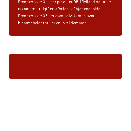
Dommerkode 01 - her påsætter DBU Jylland neutrale
dommere – udgiften afholdes af hjemmeholdet.
Dommerkode 03 - er døm-selv-kampe hvor
hjemmeholdet stiller en lokal dommer.