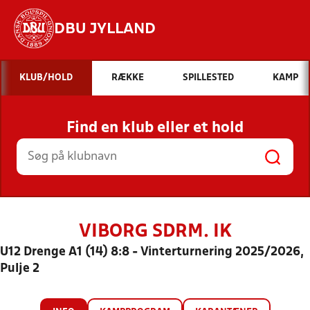
DBU JYLLAND
Hvad vil du søge efter?
KLUB/HOLD
RÆKKE
SPILLESTED
KAMP
INDHOLD OG NYHEDER
Find en klub eller et hold
STILLINGER, RESULTATER, KLUBBER OG
HOLD
VIBORG SDRM. IK
U12 Drenge A1 (14) 8:8 - Vinterturnering 2025/2026,
Pulje 2