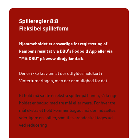
Spilleregler 8:8
Fleksibel spilleform
Hjemmeholdet er ansvarlige for registrering af
kampens resultat via DBU’s Fodbold App
eller via
”Mit DBU” på
www.dbujylland.dk
.
Der er ikke krav om at der udfyldes holdkort i
Vinterturneringen, men der er mulighed for det!
Et hold må sætte én ekstra spiller på banen, så længe
holdet er bagud med tre mål eller mere. For hver tre
mål ekstra et hold kommer bagud, må der indsættes
yderligere en spiller, som tilsvarende skal tages ud
ved reducering