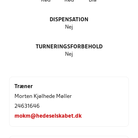
Rød
Rød
Blå
DISPENSATION
Nej
TURNERINGSFORBEHOLD
Nej
Træner
Morten Kjølhede Møller
24631646
mokm@hedeselskabet.dk