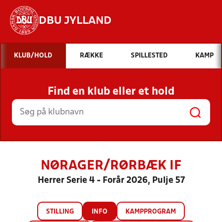
DBU JYLLAND
Hvad vil du søge efter?
KLUB/HOLD
RÆKKE
SPILLESTED
KAMP
INDHOLD OG NYHEDER
Find en klub eller et hold
STILLINGER, RESULTATER, KLUBBER OG
HOLD
NØRAGER/RØRBÆK IF
Herrer Serie 4 - Forår 2026, Pulje 57
STILLING
INFO
KAMPPROGRAM