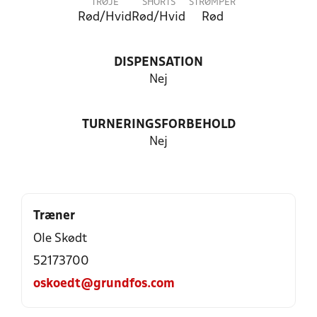
TRØJE
SHORTS
STRØMPER
Rød/Hvid
Rød/Hvid
Rød
DISPENSATION
Nej
TURNERINGSFORBEHOLD
Nej
Træner
Ole Skødt
52173700
oskoedt@grundfos.com