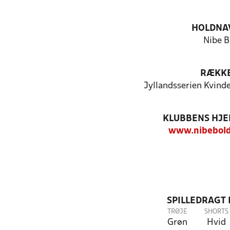
HOLDNA
Nibe B
RÆKK
Jyllandsserien Kvind
KLUBBENS HJ
www.nibebold
SPILLEDRAGT
TRØJE
SHORTS
Grøn
Hvid