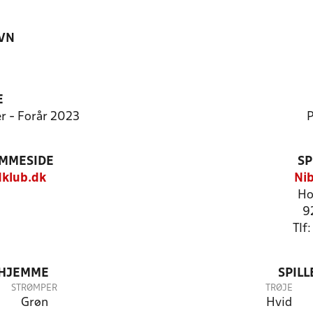
VN
E
er - Forår 2023
P
EMMESIDE
SP
klub.dk
Nib
Ho
9
Tlf
 HJEMME
SPIL
STRØMPER
TRØJE
Grøn
Hvid