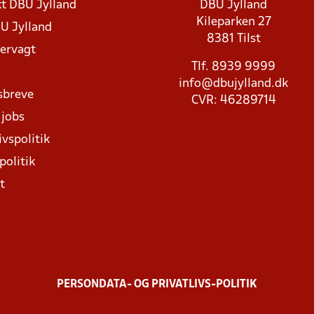
t DBU Jylland
DBU Jylland
Kileparken 27
U Jylland
8381 Tilst
rvagt
Tlf. 8939 9999
info@dbujylland.dk
sbreve
CVR: 46289714
 jobs
ivspolitik
politik
t
PERSONDATA- OG PRIVATLIVS-POLITIK