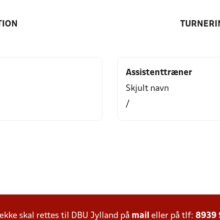
TION
TURNERI
Assistenttræner
Skjult navn
/
ke skal rettes til DBU Jylland på
mail
eller på tlf:
8939