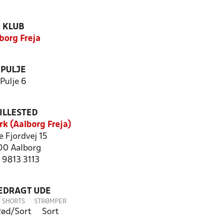
KLUB
borg Freja
PULJE
Pulje 6
ILLESTED
rk (Aalborg Freja)
e Fjordvej 15
0 Aalborg
: 9813 3113
LEDRAGT UDE
SHORTS
STRØMPER
ød/Sort
Sort