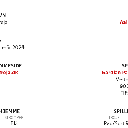
VN
reja
Aal
E
Efterår 2024
EMMESIDE
SP
reja.dk
Gardian Pa
Vestr
900
Tlf
 HJEMME
SPIL
STRØMPER
TRØJE
Blå
Rød/Sort
R