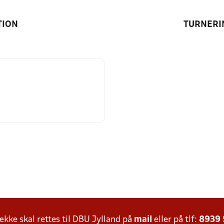
TION
TURNERI
ke skal rettes til DBU Jylland på
mail
eller på tlf:
8939