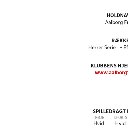
HOLDNA
Aalborg F
RÆKK
Herrer Serie 1 - 
KLUBBENS HJ
www.aalborgf
SPILLEDRAGT
TRØJE
SHORTS
Hvid
Hvid