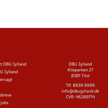
t DBU Jylland
DBU Jylland
Kileparken 27
U Jylland
8381 Tilst
rvagt
Tlf. 8939 9999
info@dbujylland.dk
sbreve
CVR: 46289714
 jobs